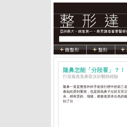
隆鼻怎能「分段看」？！
打造擬真美鼻取決於醫師經驗
隆鼻一直是整形外科手術排行榜中的前三
會如此受到重視，也是因為鼻子位於五官
央，稍有歪斜、塌矮，都會使原本出色的
扣了分