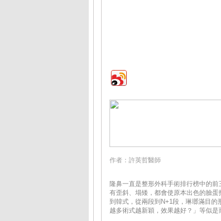
作者：許英哲醫師
隆鼻一直是整形外科手術排行榜中的前
有歪斜、塌矮，都會使原本出色的臉蛋
到韓式，從兩段到N+1段，琳瑯滿目
越多術式越新穎，效果越好？」等似是