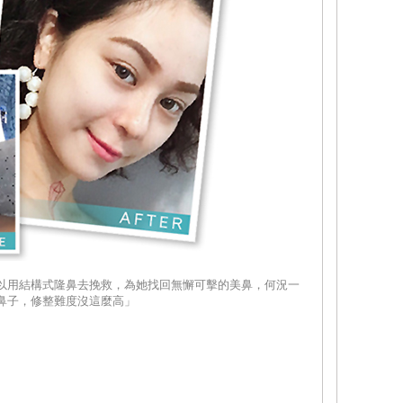
以用結構式隆鼻去挽救，為她找回無懈可擊的美鼻，何況一
鼻子，修整難度沒這麼高」