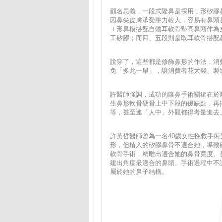
顧名思義，一段式隆鼻是採用Ｌ形矽膠
因鼻尖皮膚承受壓力較大，容易有鼻頭
Ｉ
形鼻模搭配自體耳軟骨墊高鼻頭作為
工矽膠；而四、五段則是取耳軟骨搭配
說穿了，這些都是修飾鼻形的作法，消
免「多此一舉」，讓消費者花大錢、製
許醫師強調，成功的隆鼻手術關鍵在於
生鼻形軟骨硬骨上中下段的優缺點，再
等，甚至連「人中」外觀都得考量進去
許英哲醫師曾為一名40歲女性挽救手
形，但植入的矽膠鼻骨不適合她，導致
軟骨手術，精雕出適合她的鼻骨寬度、
建出角度最適合的鼻頭。手術過程中不
屬於她的鼻子結構。