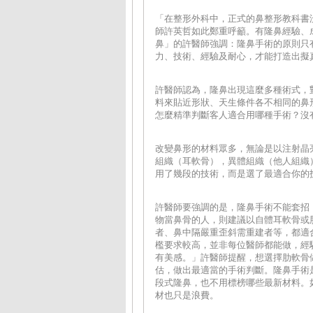
「在整形外科中，正式的鼻整形教科書
師許英哲如此鄭重呼籲。有隆鼻經驗、
鼻」的許醫師強調：隆鼻手術的原則只
力、技術、經驗及耐心，才能打造出擬
許醫師認為，隆鼻出現這麼多種術式，
料來貼近形狀、天生條件各不相同的鼻
怎麼精準判斷客人適合用哪種手術？沒
改變鼻形的材料眾多，無論是以注射晶
組織（耳軟骨），異體組織（他人組織
用了幾段的技術，而是選了最適合你的
許醫師要強調的是，隆鼻手術不能套招
物當鼻骨的人，則建議以自體耳軟骨或
者、鼻中隔嚴重歪斜需重建者等，都適
檻要求較高，並非每位醫師都能做，經
有美感。」許醫師提醒，想選擇肋軟骨
估，做出最適當的手術判斷。隆鼻手術
段式隆鼻，也不用標榜哪些最新材料。
材也只是浪費。