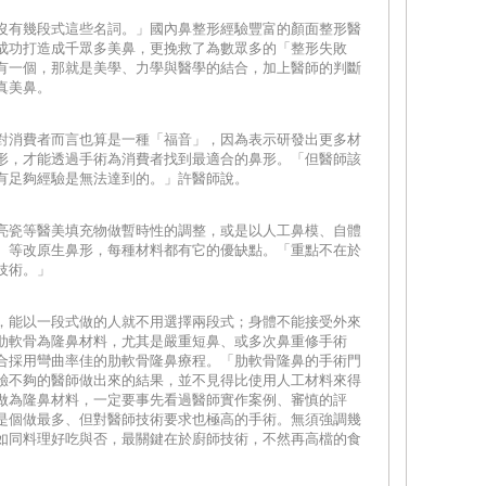
沒有幾段式這些名詞。」國內鼻整形經驗豐富的顏面整形醫
成功打造成千眾多美鼻，更挽救了為數眾多的「整形失敗
有一個，那就是美學、力學與醫學的結合，加上醫師的判斷
真美鼻。
對消費者而言也算是一種「福音」，因為表示研發出更多材
形，才能透過手術為消費者找到最適合的鼻形。「但醫師該
有足夠經驗是無法達到的。」許醫師說。
亮瓷等醫美填充物做暫時性的調整，或是以人工鼻模、自體
）等改原生鼻形，每種材料都有它的優缺點。「重點不在於
技術。」
，能以一段式做的人就不用選擇兩段式；身體不能接受外來
肋軟骨為隆鼻材料，尤其是嚴重短鼻、或多次鼻重修手術
合採用彎曲率佳的肋軟骨隆鼻療程。「肋軟骨隆鼻的手術門
驗不夠的醫師做出來的結果，並不見得比使用人工材料來得
做為隆鼻材料，一定要事先看過醫師實作案例、審慎的評
是個做最多、但對醫師技術要求也極高的手術。無須強調幾
如同料理好吃與否，最關鍵在於廚師技術，不然再高檔的食