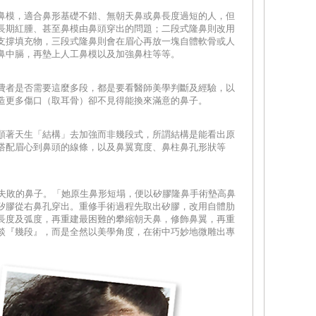
鼻模，適合鼻形基礎不錯、無朝天鼻或鼻長度過短的人，但
長期紅腫、甚至鼻模由鼻頭穿出的問題；二段式隆鼻則改用
支撐填充物，三段式隆鼻則會在眉心再放一塊自體軟骨或人
鼻中膈，再墊上人工鼻模以及加強鼻柱等等。
費者是否需要這麼多段，都是要看醫師美學判斷及經驗，以
造更多傷口（取耳骨）卻不見得能換來滿意的鼻子。
順著天生「結構」去加強而非幾段式，所謂結構是能看出原
搭配眉心到鼻頭的線條，以及鼻翼寬度、鼻柱鼻孔形狀等
。
術失敗的鼻子。「她原生鼻形短塌，便以矽膠隆鼻手術墊高鼻
矽膠從右鼻孔穿出。重修手術過程先取出矽膠，改用自體肋
長度及弧度，再重建最困難的攀縮朝天鼻，修飾鼻翼，再重
談『幾段』，而是全然以美學角度，在術中巧妙地微雕出專