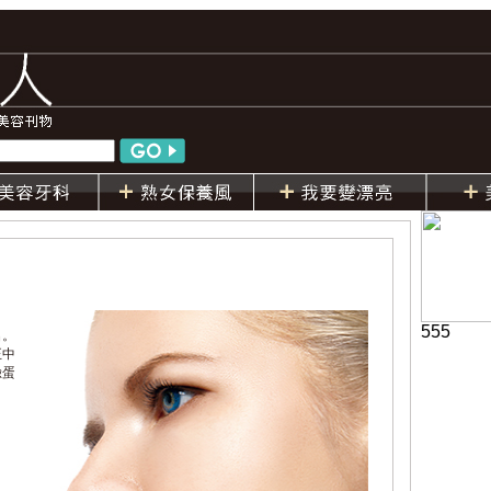
555
名。
正中
臉蛋