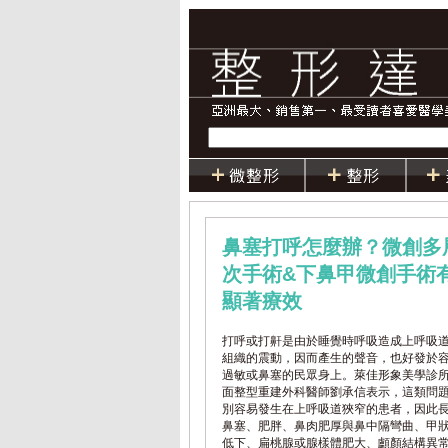
鼻塞打呼怎麼辦？微創多
次手術&下鼻甲微創手術
顯著療效
打呼或打鼾是由於睡覺時呼吸造成上呼吸
組織的震動，因而產生的聲音，也好發於
過敏或鼻塞的民眾身上。萊佳形象美學診
面整型重建外科醫師劉承信表示，這類問
別容易發生在上呼吸道狹窄的患者，因此
鼻塞、肥胖、鼻肉肥厚與鼻中隔彎曲、甲
低下、扁桃腺或腺樣體肥大、顱顏結構異