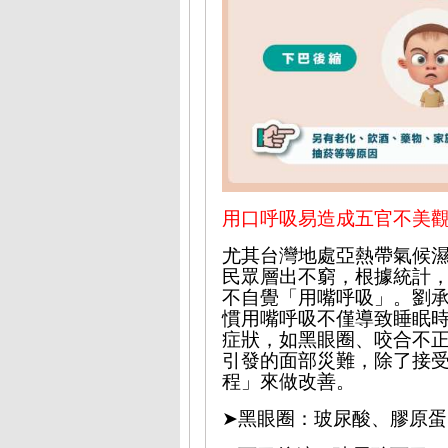
用口呼吸易造成五官不美
尤其
台灣地處亞熱帶氣候
民眾層出不窮，根據統計
不自覺「用嘴呼吸」。劉
慣用嘴呼吸不僅導致睡眠
症狀，如黑眼圈、咬合
不
引發的面部災難，除了接
程」來做改善。
➤
黑眼圈：玻尿酸、膠原蛋