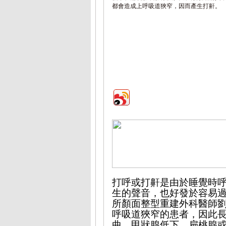
都會造成上呼吸道狹窄，因而產生打鼾。
打呼或打鼾是由於睡覺時
生的聲音，也好發於容易
所顏面整型重建外科醫師
呼吸道狹窄的患者，因此
曲、甲狀腺低下、扁桃腺