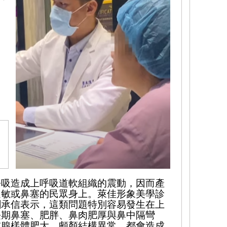
呼吸造成上呼吸道軟組織的震動，因而產
過敏或鼻塞的民眾身上。萊佳形象美學診
劉承信表示，這類問題特別容易發生在上
長期鼻塞、肥胖、鼻肉肥厚與鼻中隔彎
或腺樣體肥大、顱顏結構異常，都會造成