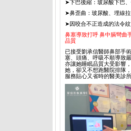
➤
下巴
後縮：玻
尿酸下巴、
➤
鼻歪曲：玻尿酸、埋線拉
➤
因咬合不正造成的法令紋
鼻塞導致打呼
鼻中膈彎曲
品質
已
接受
劉承信醫師鼻部
手
塞、頭痛、呼吸不順導致
亦讓她睡眠品質大受影響
她，卻又
不想
跑醫院排隊
服務貼心又省時的醫美診