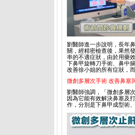
劉
醫
師
進一步說明
，長年
關，經精密檢查後，果然
串的不適症狀，由於用藥
下鼻甲旋轉刀手術、
鼻中
改善
徐小姐的所有症狀，
微創多層次
手術 改善
鼻塞
劉醫師強調，
「微創多層
因為它能有效
解決鼻塞及
作，分別是下鼻甲成型術