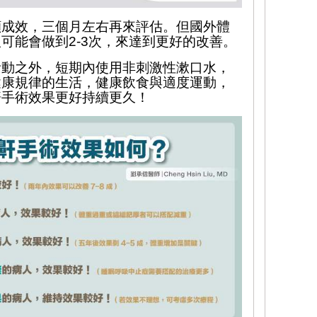
顯成效，三個月左右再來評估。但國外體
人可能會做到
2-3
次，來達到更好的改善。
活動之外，短期內使用非刺激性漱口水，
健康規律的生活，健康飲食與適度運動，
鼾手術效果更好持續更久！