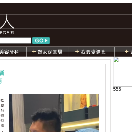
層
有
555
道軟
容易
所顏
題特
長期
狀腺
常，