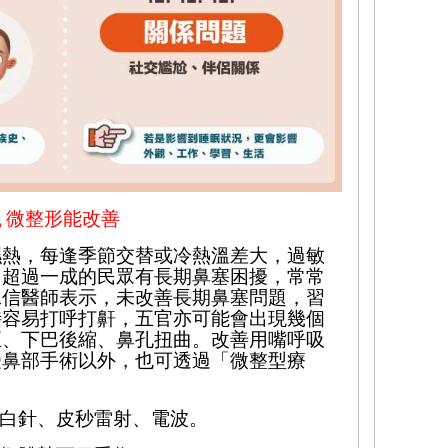
觀
微整形能改善
濕熱，每逢季節交替或冷熱溫差大，過敏
，超過一成的民眾有長期鼻塞困擾，
常常
承信
醫師
表示，未改善長期鼻塞問題，習
時容易打呼打鼾，五官亦可能會出現幾個
正
、下巴後縮、鼻孔扭曲。改善用嘴呼吸
受
鼻部手術
以外，
也
可透過「微整型療
白針、皮秒雷射、電波。