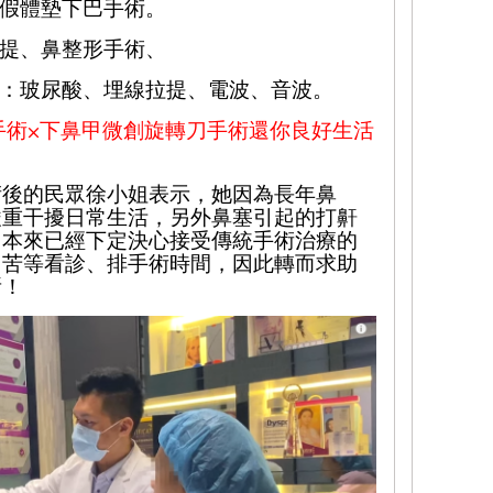
假體墊下巴手術。
提、鼻整形手術、
：玻尿酸、埋線拉提、電波、音波。
手術
⨉
下鼻甲微創旋轉刀手術還你良好生活
術
後
的民眾徐小姐表示，她因為長年鼻
嚴重干擾日常生活，另外鼻塞引起的打鼾
，本來已經下定決心接受傳統手術治療的
，
苦等看診
、排手術時間，因此轉而求助
所！