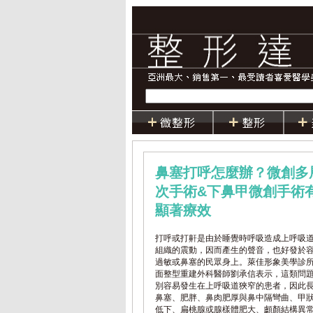
鼻塞打呼怎麼辦？微創多
次手術&下鼻甲微創手術
顯著療效
打呼或打鼾是由於睡覺時呼吸造成上呼吸
組織的震動，因而產生的聲音，也好發於
過敏或鼻塞的民眾身上。萊佳形象美學診
面整型重建外科醫師劉承信表示，這類問
別容易發生在上呼吸道狹窄的患者，因此
鼻塞、肥胖、鼻肉肥厚與鼻中隔彎曲、甲
低下、扁桃腺或腺樣體肥大、顱顏結構異