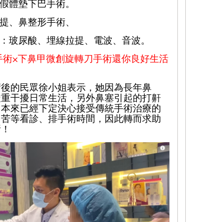
假體墊下巴手術。
提、鼻整形手術、
：玻尿酸、埋線拉提、電波、音波。
手術
⨉
下鼻甲微創旋轉刀手術還你良好生活
術
後
的民眾徐小姐表示，她因為長年鼻
嚴重干擾日常生活，另外鼻塞引起的打鼾
，本來已經下定決心接受傳統手術治療的
，
苦等看診
、排手術時間，因此轉而求助
所！