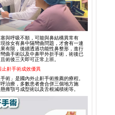
鼻塞與呼吸不順，可能與鼻結構異常有
發現徐女有鼻中隔彎曲問題，才會有一連
效果有限，後續透過功能性鼻整形，
進行
膈彎曲手術
以及中鼻甲外折
手術，術後已
而且術後三天即可正常上班。
與
止
鼾手術
成效優異
次手術」是國內外止鼾手術推薦的療程。
打呼治療，
多數患者會合併三個地方施
、懸雍顎弓成型術以及舌根減積術等。