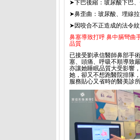
➤
下巴
後縮：玻
尿酸下巴、
➤
鼻歪曲：玻尿酸、埋線拉
➤
因咬合不正造成的法令紋
鼻塞導致打呼
鼻中膈彎曲
品質
已
接受
劉承信醫師鼻部
手
塞、頭痛、呼吸不順導致
亦讓她睡眠品質大受影響
她，卻又
不想
跑醫院排隊
服務貼心又省時的醫美診