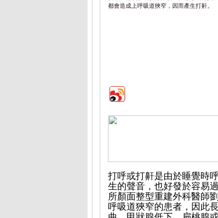
都會造成上呼吸道狹窄，因而產生打鼾。
打呼或打鼾是由於睡覺時
生的聲音，也好發於容易
所顏面整型重建外科醫師
呼吸道狹窄的患者，因此
曲、甲狀腺低下、扁桃腺