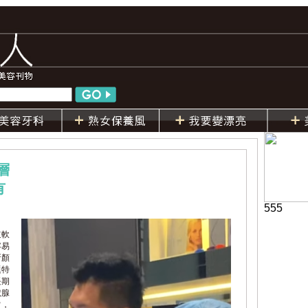
層
有
555
道軟
容易
所顏
題特
長期
狀腺
常，