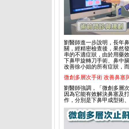
劉
醫
師
進一步說明
，長年
關，經精密檢查後，果然
串的不適症狀，由於用藥
下鼻甲旋轉刀手術、
鼻中
改善
徐小姐的所有症狀，
微創多層次
手術 改善
鼻塞
劉醫師強調，
「微創多層
因為它能有效
解決鼻塞及
作，分別是下鼻甲成型術