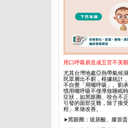
用口呼吸易造成五官不美
尤其
台灣地處亞熱帶氣候
民眾層出不窮，根據統計
不自覺「用嘴呼吸」。劉
慣用嘴呼吸不僅導致睡眠
症狀，如黑眼圈、咬合
不
引發的面部災難，除了接
程」來做改善。
➤
黑眼圈：玻尿酸、膠原蛋