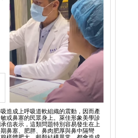
呼吸造成上呼吸道軟組織的震動，因而產
過敏或鼻塞的民眾身上。萊佳形象美學診
劉承信表示，這類問題特別容易發生在上
長期鼻塞、肥胖、鼻肉肥厚與鼻中隔彎
或腺樣體肥大、顱顏結構異常，都會造成