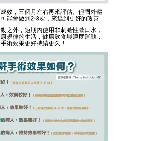
顯成效，三個月左右再來評估。但國外體
人可能會做到
2-3
次，來達到更好的改善。
活動之外，短期內使用非刺激性漱口水，
健康規律的生活，健康飲食與適度運動，
鼾手術效果更好持續更久！