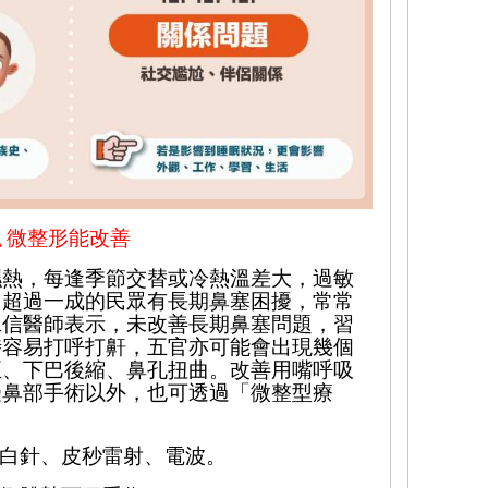
觀
微整形能改善
濕熱，每逢季節交替或冷熱溫差大，過敏
，超過一成的民眾有長期鼻塞困擾，
常常
承信
醫師
表示，未改善長期鼻塞問題，習
時容易打呼打鼾，五官亦可能會出現幾個
正
、下巴後縮、鼻孔扭曲。改善用嘴呼吸
受
鼻部手術
以外，
也
可透過「微整型療
白針、皮秒雷射、電波。