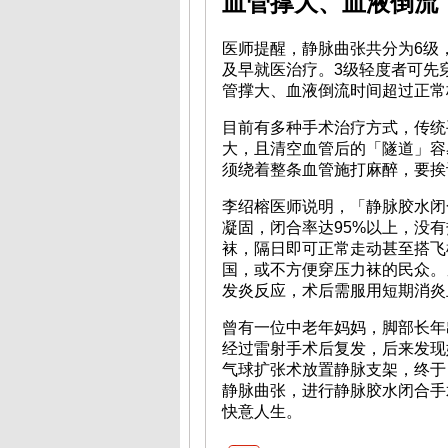
血管撑大、血液倒流
医师提醒，静脉曲张共分为6级
及早就医治疗。3级轻度者可先
管撑大、血液倒流时间超过正常
目前有多种手术治疗方式，传统
大，且清空血管后的「隧道」容
须绕着整条血管施打麻醉，要挨
李绍榕医师说明，「静脉胶水闭
凝固，闭合率达95%以上，没
袜，隔日即可正常走动甚至搭飞
国，或不方便穿压力袜的民众。
发炎反应，术后需服用短期消炎
曾有一位中老年妈妈，脚部长年
经过雷射手术后复发，后来发现
气球扩张术放置静脉支架，终于
静脉曲张，进行静脉胶水闭合手
快意人生。