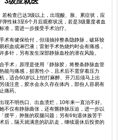
 3级应就医
，若检查已达3级以上，出现酸、胀、累症状，应
穿弹性袜3至6个月后观察状况，若是3级重度者血
标准，需进一步接受手术治疗。
手术有健保给付，但须抽掉整条隐静脉，破坏较
易积血或淋巴液；雷射手术热烧灼时会有痛感，
许多针，另有发生深部静脉血栓的潜在风险。
合手术」原理是使用「静脉胶」将整条静脉血管
有热能与痛感，损害性小，且术后不需穿着压力
机，适合60岁以上怕打麻醉、开刀后须马上出
另须注意，胶水会永久存在体内，部份人容易有
止痛药。
出现不明伤口、出血溃烂，10年来一直治不好。
她不仅有静脉曲张，还有髂静脉压迫，进一步以
「摆平」肿胀的双腿问题；另有6旬退休族苦于
术后，隔天就满意的趴趴走，继续退休后投资的