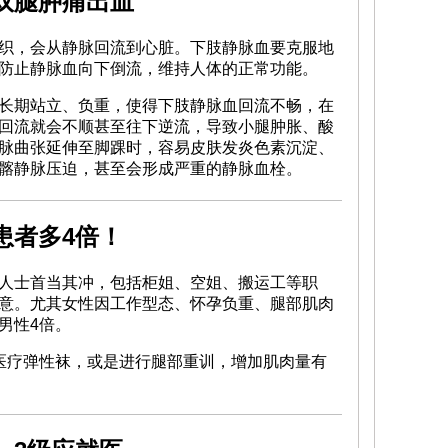
双腿肿痛出血
织，会从静脉回流到心脏。下肢静脉血要克服地
防止静脉血向下倒流，维持人体的正常功能。
长期站立、负重，使得下肢静脉血回流不畅，在
回流就会不顺甚至往下逆流，导致小腿肿胀、酸
脉曲张延伸至脚踝时，容易皮肤发炎色素沉淀、
髂静脉压迫，甚至会形成严重的静脉血栓。
患者多4倍！
人士首当其冲，包括柜姐、空姐、搬运工等职
意。尤其女性因工作型态、怀孕负重、腿部肌肉
男性4倍。
医疗弹性袜，或是进行腿部重训，增加肌肉量有