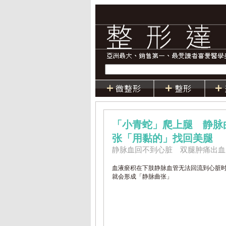
「小青蛇」爬上腿 静脉
张「用黏的」找回美腿
静脉血回不到心脏 双腿肿痛出血
血液瘀积在下肢静脉血管无法回流到心脏
就会形成「静脉曲张」