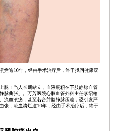
溃烂逾10年，经由手术治疗后，终于找回健康双
上腿！当人长期站立，血液瘀积在下肢静脉血管
静脉曲张」。万芳医院心脏血管外科主任李绍榕
、流血溃疡，甚至若合并髂静脉压迫，恐引发严
曲张，流血溃烂逾10年，经由手术治疗后，终于