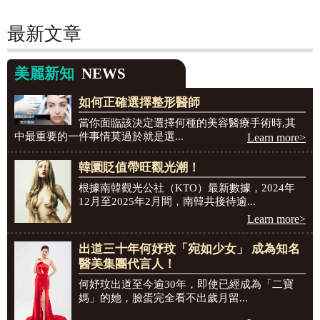
最新文章
美麗新知
NEWS
如何正確選擇整形醫師
當你面臨該決定選擇何種的美容醫療手術時,其
中最重要的一件事情莫過於就是選...
Learn more>
韓圜貶值帶旺觀光潮！
根據南韓觀光公社（KTO）最新數據，2024年
12月至2025年2月間，南韓共接待逾...
Learn more>
出道三十年何妤玟「宛如少女」 成為知名
醫美集團代言人！
何妤玟出道至今逾30年，即使已經成為「二寶
媽」的她，臉蛋完全看不出歲月留...