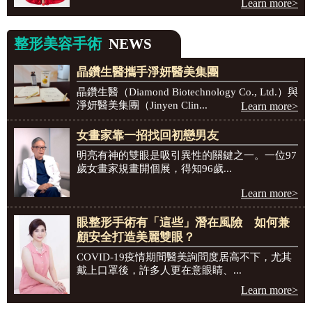
Learn more>
整形美容手術
NEWS
晶鑽生醫攜手淨妍醫美集團
晶鑽生醫（Diamond Biotechnology Co., Ltd.）與
淨妍醫美集團（Jinyen Clin...
Learn more>
女畫家靠一招找回初戀男友
明亮有神的雙眼是吸引異性的關鍵之一。一位97
歲女畫家規畫開個展，得知96歲...
Learn more>
眼整形手術有「這些」潛在風險 如何兼
顧安全打造美麗雙眼？
COVID-19疫情期間醫美詢問度居高不下，尤其
戴上口罩後，許多人更在意眼睛、...
Learn more>