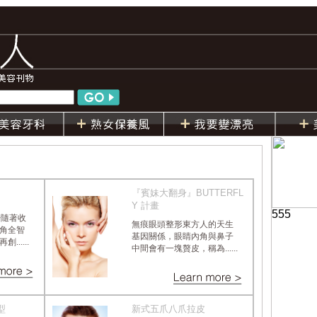
『賓妹大翻身』BUTTERFL
Y 計畫
555
>隨著收
無痕眼頭整形東方人的天生
角全智
基因關係，眼睛內角與鼻子
.....
中間會有一塊贅皮，稱為......
型
新式五爪八爪拉皮