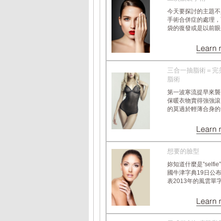
今天要探討的主題不
手術合併症的處理，
袋的復發或是以前眼袋手.
三合一抽脂術＝完
脂術
第一波寒流提早來襲
保暖衣物賣得強強滾
的莫過於輕薄合身的發熱.
想要的臉型
妳知道什麼是”selfie
國牛津字典19日公
表2013年的風雲單字...