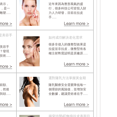
表示，
近年來因為整形風氣的盛
」，是一
行，很多科技公司皆投入財
.....
力人力研發，目前在拉皮
手......
是美容手
如何成功解決老化需求
很多非侵入的微整型效果是
美容手
拉提並非拉皮，微整型有各
？發現
種注射劑需認明是原廠原......
.....
選對隆乳方法掌握黃金期
前額、
隆乳醫療安全需要降低每一
，然後
個環節的風險值，並增加安
.....
全數據，建議受術者在手......
揭穿坊間4D無痕拉皮真面目