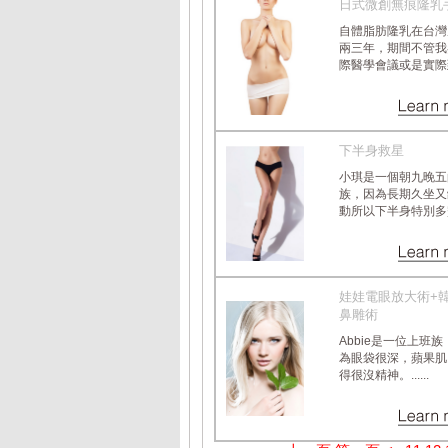
日式微創無痕隆乳
自體脂肪隆乳在台灣
兩三年，期間不管我
際醫學會議或是實際到韓.
下半身救星
小琪是一個朝九晚五
族，因為長期久坐又
動所以下半身特別多贅肉.
娃娃電眼放大術+
鼻雕術
Abbie是一位上班
為眼袋很深，蘋果肌
得很沒精神。......