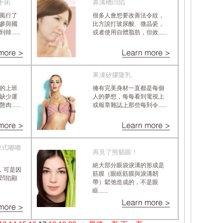
手術
鼻溝槽凹陷
風行了
很多人會想要改善法令紋，
參與國
比方說打玻尿酸、微晶瓷，
.....
或者使用自體脂肪，但效......
果凍矽膠隆乳
的上班
擁有完美身材一直都是每個
缺少運
人的夢想，每每看到電視上
.....
或報章雜誌上那些每到令......
韓式嘟嘟
再見了熊貓眼！
絕大部分眼袋淚溝的形成是
族，可是因
筋膜（眼眶筋膜與淚溝韌
凹陷顯
帶）鬆弛造成的，不是眼
眶......