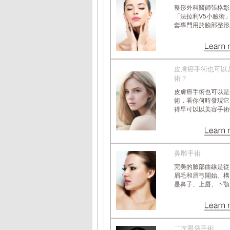
整形外科醫師張格彰
「法拉利V5小臉術
套專門用於臉部整形雕塑.
皮膚癌手術也可以
術？
皮膚癌手術也可以是
術，看你何時發現它
得早可以以美容手術技術.
鼻雕手術
完美的臉部曲線是從
眉毛和眉弓開始、構
是鼻子、上唇、下顎與頦.
二次眼袋手術