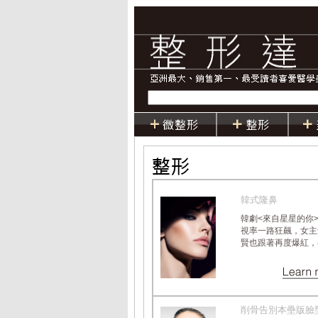
韓式隆鼻
韓劇<來自星星的你
視率一路狂飆，女主
賢也跟著再度爆紅，再創.
削骨告別本壘版臉