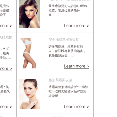
是眼袋
醫生應該要先告訴你4D埋線
而是眼
拉皮、電波拉皮的幾件
.....
事…......
美體雕抽
安全抽脂掌握黃金期
許多想瘦身、雕塑身形的
，各式
人，都誤以為脂肪抽越多，
，最夯
就是物超所值。......
.....
整形美麗與安全
”嗎? 英
曹賜斌整形外科診所~中南部
布最能代
唯一取得美醫國家品牌雙認
...
證診所......