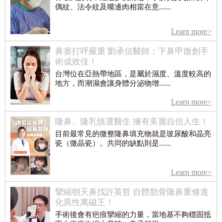
偶紋、法令紋及嘴邊肉相當在意......
Learn more>
鼻塞打呼嚴重 劉承信醫師：下鼻甲微創手
術成效佳！
台灣位在亞熱帶地區，是屬於濕度、溫度較高的
地方，而潮濕會讓身體分泌物增......
Learn more>
隆鼻、隆乳慎選醫生 擁有美麗自信人生！
目前最常見的微整隆鼻填充物就是玻尿酸和晶亮
瓷（微晶瓷）。共同的缺點則是......
Learn more>
攣縮朝天鼻找許英哲 自體肋骨隆鼻重修進
化異性萬磁王！
手術後會有疤痕攣縮的力量，當地基不夠穩固抵