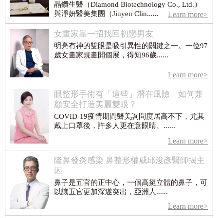
晶鑽生醫（Diamond Biotechnology Co., Ltd.）
與淨妍醫美集團（Jinyen Clin......
Learn more>
女畫家靠一招找回初戀男友
明亮有神的雙眼是吸引異性的關鍵之一。一位97
歲女畫家規畫開個展，得知96歲......
Learn more>
眼整形手術有「這些」潛在風險 如何兼
顧安全打造美麗雙眼？
COVID-19疫情期間醫美詢問度居高不下，尤其
戴上口罩後，許多人更在意眼睛、......
Learn more>
隆鼻發炎感染 鼻整形權威邱浚彥醫師揭主
因
鼻子是五官的正中心，一個高挺立體的鼻子，可
以讓五官更加深遂突出，亞洲人......
Learn more>