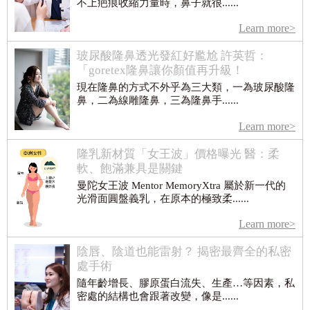
不上疤痕收縮力量時，鼻子就很......
Learn more>
玻尿酸隆鼻透光發紅好尷尬 許英哲：
「goretex隆鼻讓你顏值再升級！
現在隆鼻的方式不外乎為三大類，一為玻尿酸隆
鼻，二為線雕隆鼻，三為隆鼻手......
Learn more>
隆乳新材質「女王波」價格曝光 醫：柔
軟、飽滿兼具是關鍵
曼陀女王波 Mentor MemoryXtra 屬於新一代的
光滑面圓盤義乳，在原本的極致柔......
Learn more>
陰唇、陰道也能雷射？ 揭密最齊全的私密
處手術
隨年齡增長、膠原蛋白流失、生產…等因素，私
密處的結構也會跟著改變，像是......