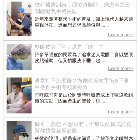
擔心醫療糾紛，邱浚彥醫師：病患掌握三
關鍵避免手術失敗
近年來隨著整形手術的普及，加上現代人越來越
重視外在，進而想追求高顏值與......
Learn more>
雙眼皮該「割」還是「縫」？
許多單眼皮的民眾為了追求迷人電眼，會以雙眼
皮貼輔助，但又怕眼皮下垂，趁......
Learn more>
鼻塞打呼怎麼辦？微創多層次手術&下鼻
甲微創手術有顯著療效
打呼或打鼾是由於睡覺時呼吸造成上呼吸道軟組
織的震動，因而產生的聲音，也......
Learn more>
臉垂、肉鬆 不想服老，全層次結構式拉皮
幫你拉緊各層筋膜
林敬鈞說明，經過多次溝通，了解英文老師對木