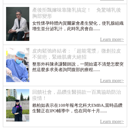
產後拒飄嬸味靠隆乳搞定！ 免驚哺乳後
胸部變形
女性懷孕時體內賀爾蒙會產生變化，使乳腺組織
增生並分泌乳汁，此時乳房會自......
Learn more>
皮肉鬆弛終結者：「超能電漿」微創拉皮
不留疤，緊緻肌膚大絕招
整形外科陳承謙醫師說，一開始還不清楚怎麼突
然這麼多求美者詢問腹部的療程......
Learn more>
回饋社會，晶鑽生醫捐款一百萬協助防治
疫情！
賴柏如表示在108年報考北科大EMBA,當時晶鑽
生醫正在IPO輔導中，也在同年十月......
Learn more>