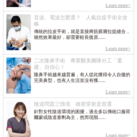
Learn more>
音波、電波怎麼選？ 人氣拉提手術全攻
略
傳統的拉皮手術，就是直接將筋膜層拉提縫合，
雖然效果最好，卻需要較長復原......
Learn more>
二次隆鼻手術 專業醫美團隊分工「重
建」自信心！
隆鼻手術越來越普遍，有人從此獲得令人自傲的
完美鼻型，也有人生活並沒有獲......
Learn more>
陰道問題三情境 維密雷射是首選
針對女性陰道環境的困擾，過去多以傳統口服荷
爾蒙或陰道塞劑為主，然而現階......
Learn more>