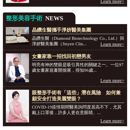
Learn more>
整形美容手術
NEWS
晶鑽生醫攜手淨妍醫美集團
晶鑽生醫（Diamond Biotechnology Co., Ltd.）與
淨妍醫美集團（Jinyen Clin...
Learn more>
女畫家靠一招找回初戀男友
明亮有神的雙眼是吸引異性的關鍵之一。一位97
歲女畫家規畫開個展，得知96歲...
Learn more>
眼整形手術有「這些」潛在風險 如何兼
顧安全打造美麗雙眼？
COVID-19疫情期間醫美詢問度居高不下，尤其
戴上口罩後，許多人更在意眼睛、...
Learn more>