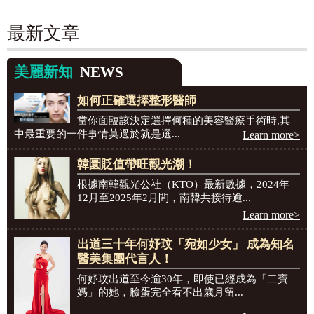
最新文章
美麗新知
NEWS
如何正確選擇整形醫師
當你面臨該決定選擇何種的美容醫療手術時,其
中最重要的一件事情莫過於就是選...
Learn more>
韓圜貶值帶旺觀光潮！
根據南韓觀光公社（KTO）最新數據，2024年
12月至2025年2月間，南韓共接待逾...
Learn more>
出道三十年何妤玟「宛如少女」 成為知名
醫美集團代言人！
何妤玟出道至今逾30年，即使已經成為「二寶
媽」的她，臉蛋完全看不出歲月留...