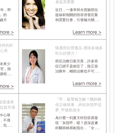
者提高警覺
0年，即
近日，一連串與水貨臉部拉
」的
提線材相關的毀容併發症案
歲月
例震驚社會，引發極大關......
態維持的好
慎選癌症營養品 禮得多補多
核心美
吃出好體力！
癌症治療日新月異，許多癌
未來少
症已經不是絕症了，除正規
收官，除
治療外，輔助治療也不可......
.....
「甲」級警報怎解？醫師教
提接連來
你正確保養，終結灰指甲惡
緻拉提市場
夢_甲級動員令
中心舉
為什麼一到夏天特別容易發
，不僅
現「灰指甲」呢？資深皮膚
.....
科醫師林祺彬指出，「女......