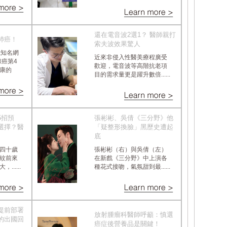
還在電音波2選1？ 醫師親打
肺癌！
索夫波效果驚人
歲知名網
近來非侵入性醫美療程廣受
腺癌第4
歡迎，電音波等高階抗老項
康的
目的需求量更是躍升數倍......
5招預
張彬彬、吳倩《三分野》他
選擇？醫
「疑整形換臉」黑歷史遭起
底
四十歲
張彬彬（右）與吳倩（左）
紋前來
在新戲《三分野》中上演各
.....
種花式接吻，氣氛甜到最......
提前部署
放射腫瘤科醫師呼籲：慎選
的出國回
癌症後營養品是關鍵！