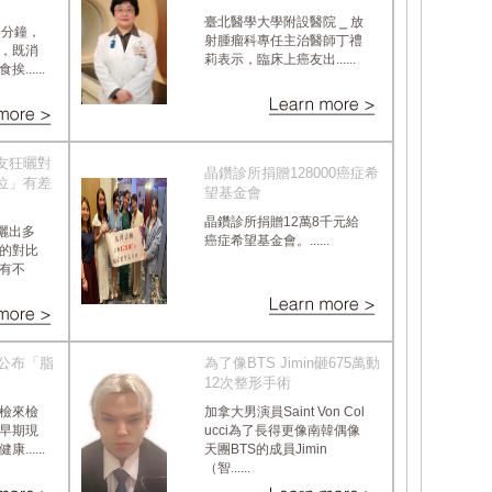
臺北醫學大學附設醫院 ⎯ 放
5分鐘，
射腫瘤科專任主治醫師丁禮
，既消
莉表示，臨床上癌友出......
.....
友狂曬對
晶鑽診所捐贈128000癌症希
位」有差
望基金會
晶鑽診所捐贈12萬8千元給
友曬出多
癌症希望基金會。......
的對比
有不
字公布「脂
為了像BTS Jimin砸675萬動
12次整形手術
檢來檢
加拿大男演員Saint Von Col
早期現
ucci為了長得更像南韓偶像
.....
天團BTS的成員Jimin
（智......