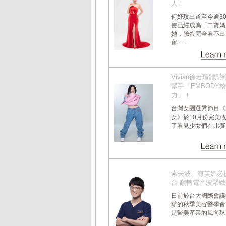
人！
何妤玟出道至今逾3
使已經成為「二寶媽
她，臉蛋完全看不出
留......
Vivian徐若瑄體
幫手「EMBODY
力」！
台灣女團選秀節目《
女》於10月份完美
了看見少女們在比賽過程.
索夫波、海芙媚必
台 翻轉電音波緊
日前於台大國際會議
辦的秋季美容醫學會
是醫美產業的風向球，也.