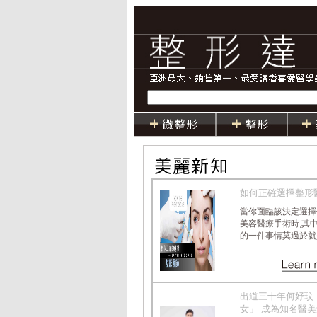
如何正確選擇整形
當你面臨該決定選擇
美容醫療手術時,其
的一件事情莫過於就是選.
出道三十年何妤玟
女」 成為知名醫