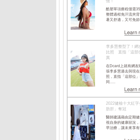
憶！
酷塑單項療程僅需3
整體過程免汗流夾背
暑又舒適，又可免節食挨.
李多慧整型了！網
比照 直指「這部
異
在Dcard上就有網
張李多慧過去與現在
照，直指「這部位」
同......
2022健檢十大紅
肪肝」奪冠
醫師建議藉由定期健
視自身的健康狀況，
早治療，讓未來享有健康.