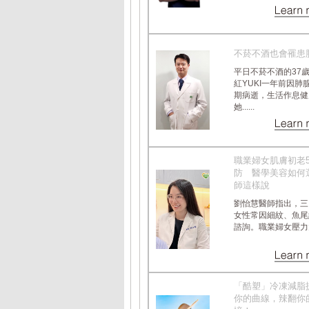
不菸不酒也會罹患
平日不菸不酒的37
紅YUKI一年前因肺
期病逝，生活作息健
她......
職業婦女肌膚初老
防 醫學美容如何
師這樣說
劉怡慧醫師指出，三
女性常因細紋、魚尾
諮詢。職業婦女壓力大，.
「酷塑」冷凍減脂
你的曲線，辣翻你