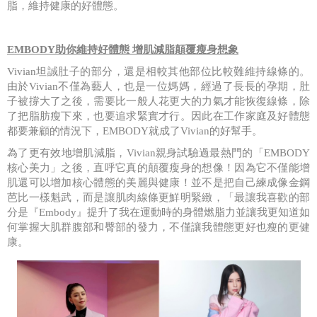
脂，維持健康的好體態。
EMBODY
助你維持好體態
增肌減脂顛覆瘦身想象
Vivian
坦誠肚子的部分，還是相較其他部位比較難維持線條的。
由於
Vivian
不僅為藝人，也是一位媽媽，經過了長長的孕期，肚
子被撐大了之後，需要比一般人花更大的力氣才能恢復線條，除
了把脂肪瘦下來，也要追求緊實才行。因此在工作家庭及好體態
都要兼顧的情況下，
EMBODY
就成了
Vivian
的好幫手。
為了更有效地增肌減脂，
Vivian
親身試驗過最熱門的「
EMBODY
核心美力」之後，直呼它真的顛覆瘦身的想像！因為它不僅能增
肌還可以增加核心體態的美麗與健康！並不是把自己練成像金鋼
芭比一樣魁武，而是讓肌肉線條更鮮明緊緻，「最讓我喜歡的部
分是『
Embody
』提升了我在運動時的身體燃脂力並讓我更知道如
何掌握大肌群腹部和臀部的發力，不僅讓我體態更好也瘦的更健
康。