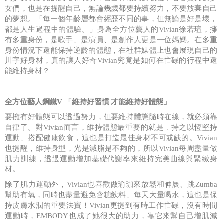
女們，也是在提醒自己，無論幾歲都要持續努力，不要放棄自己
的夢想。「每一個年齡層都會經歷不同的事，但無論是好是壞，
都是人生過程中的體驗。」身為全方位藝人的
Vivian
徐若瑄，擁
有多重身份，是歌手、是演員、是創作人更是一位媽媽。在多重
身份情況下還能保持逆齡的體態，在社群媒體上也會展現自己的
川字好身材，真的讓人好奇
Vivian
究竟是如何在忙碌的行程中還
能維持身材？
全方位藝人鋼鐵
V
「維持好習慣
才能維持好體態」
要擁有好體態可以透過努力，但要維持體態隨時在線，就必須靠
自律了。對
Vivian
而言，維持體態最重要的就是，持之以恆堅持
運動、搭配健康飲食，這也是打造最佳身材不可或缺的。
Vivian
也提醒，維持身型，光是減脂是不夠的，所以
Vivian
每周盡量做
肌力訓練，透過運動增加基礎代謝率來維持完美曲線與緊緻身
材。
除了肌力運動外，
Vivian
也喜歡做瑜珈來放鬆和伸展、跳
Zumba
幫助有氧，同時也盡量避免含糖飲料、每天大量喝水，這也是保
持皮膚水潤的重要法寶！
Vivian
更提到有時工作忙碌，沒有時間
運動時，
EMBODY
也成了她很大的助力，靠它來幫自己增肌減