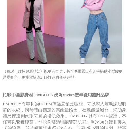
（圖説：維持健康體態可以更有自信，甚至偶爾露出有川字線的小蠻腰更
是零死角，更能駕馭設計師打造的各款造型）
忙碌中兼顧身材
EMBODY
成為
Vivian
歷年愛用體雕品牌
EMBODY
有專利的
HIFEM
高強度聚焦磁能，可以深入幫助深層肌
群的收縮，同時藉由穩定的高能量輸出，杜絕能量減弱，幫助身
體局部達到肉眼可見的增肌效果。
EMBODY
具有
TFDA
認證，不
僅可以緊實腹部，也能夠幫助訓練臀部肌群。單次
30
分鐘非侵入
式的治療，並持續每週進行
2
次左右，只要
2
到
6
週的時間，就能