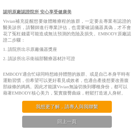
認明原廠認證院所
安心享受健康美
Vivian
補充提醒想要做體雕療程的族群，一定要去專業有認證的
醫美診所，請醫師進行專業評估，也需要確認儀器真偽，才不會
花了冤枉錢還可能造成無法預測的危險及損失。
EMBODY
原廠認
證二步驟：
1.
請院所出示原廠儀器獎座
2.
請診所出示衛福部醫療器材許可證
EMBODY
適合忙碌同時想維持體態的族群、或是自己本身平時有
運動習慣，但希望可以更好看見成效者，也適合產後想要改善腹
部線條的媽媽。因此才能讓
Vivian
無論切換到哪種身份，都可以
藉著
EMBODY
核心美力，緊實腹臀曲線，輕鬆打造迷人身材。
我想更了解，請專人與我聯繫
回上一頁