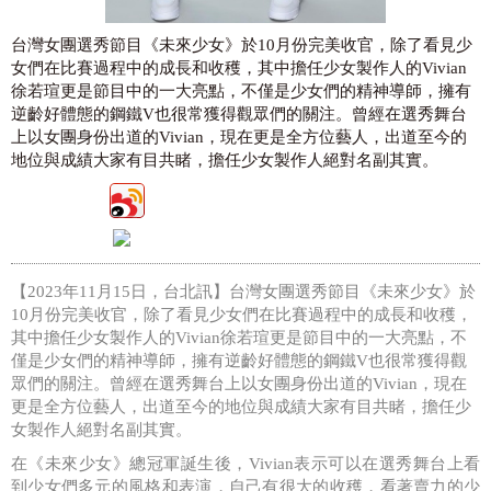
台灣女團選秀節目《未來少女》於10月份完美收官，除了看見少
女們在比賽過程中的成長和收穫，其中擔任少女製作人的Vivian
徐若瑄更是節目中的一大亮點，不僅是少女們的精神導師，擁有
逆齡好體態的鋼鐵V也很常獲得觀眾們的關注。曾經在選秀舞台
上以女團身份出道的Vivian，現在更是全方位藝人，出道至今的
地位與成績大家有目共睹，擔任少女製作人絕對名副其實。
【
2023
年
11
月
15
日，台北訊】
台灣女團選秀節目《未來少女》於
10
月份完美收官，除了看見少女們在比賽過程中的成長和收穫，
其中擔任少女製作人的
Vivian
徐若瑄更是節目中的一大亮點，不
僅是少女們的精神導師，擁有逆齡好體態的鋼鐵
V
也很常獲得觀
眾們的關注。曾經在選秀舞台上以女團身份出道的
Vivian
，現在
更是全方位藝人，出道至今的地位與成績大家有目共睹，擔任少
女製作人絕對名副其實。
在《未來少女》總冠軍誕生後，
Vivian
表示可以在選秀舞台上看
到少女們多元的風格和表演，自己有很大的收穫，看著賣力的少