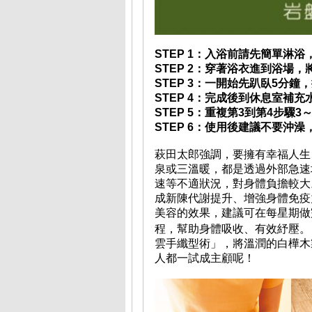
STEP 1：入浴前請先簡單淋
STEP 2：穿著浴衣進到浴場
STEP 3：一開始先趴臥5分鐘
STEP 4：完成後到休息室補充
STEP 5：重複第3到第4步驟3
STEP 6：使用後建議不要沖
萩田太郎強調，要擁有幸福人生
泉或三溫暖，都是透過外部急速
速等不適狀況，對身體負擔較大
成新陳代謝提升、增強身體免疫
美容的效果，建議可在每星期做
程，幫助身體吸收、有效紓壓。
雲手纖型術」，將溫潤的白樺木
人都一試成主顧呢！