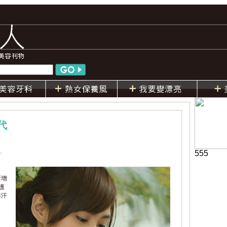
代
、
555
新增
護
排汗