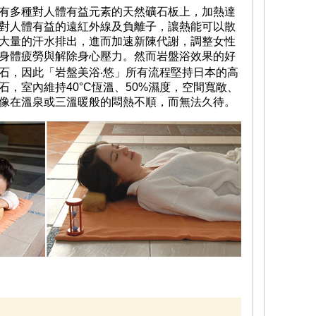
有多種對人體有益元素的天然礦石板上，加熱達
對人體有益的遠紅外線及負離子，讓熱能可以散
大量的汗水排出，進而加速新陳代謝，調整女性
身體疲勞與解除身心壓力。然而岩盤浴效果的好
石，因此「岩盤美浴‧悠」所有流程堅持日本的高
，室內維持40°C恆溫、50%濕度，空間寬敞、
像在溫泉或三溫暖般的悶熱不順，而無法久待。