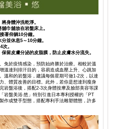
浴，將身體沖洗乾淨。
，將舖巾舖放在岩盤床上。
，接著仰躺10分鐘。
水分並休息5～10分鐘。
～4次。
澡，保留皮膚分泌的皮脂膜，防止皮膚水分流失。
、免於疫情感染，預防始終勝於治療。相較於溫
增溫達到排汗目的，容易造成血壓上升、心跳加
。溫和的岩盤浴，建議每個星期可做1-2次，以達
力、體質改善的目標。此外，若你是想達到瘦身
完岩盤浴後，搭配2-3次身體按摩及臉部美容等課
「岩盤美浴‧悠」特別引進日本專利授權的「PT
製作成雙手型態，搭配專利手法雕塑體態，許多