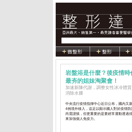
岩盤浴是什麼？後疫情時
最夯的姐妹淘聚會！
加速新陳代謝，調整女性冰冷體質
消除水腫
中央流行疫情指揮中心近日公布，國內又
4例境外移入，這足以顯示國人對於疫情防
尚需謹慎，但更重要的是要經常運動透過
來加強個人免疫力。