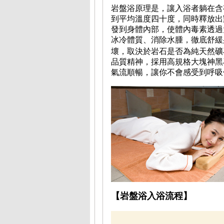
岩盤浴原理是，讓入浴者躺在含
到平均溫度四十度，同時釋放出
發到身體內部，使體內毒素透過
冰冷體質、消除水腫，徹底舒緩
壞，取決於岩石是否為純天然礦
品質精神，採用高規格大塊神黑石
氣流順暢，讓你不會感受到呼吸
【岩盤浴入浴流程】