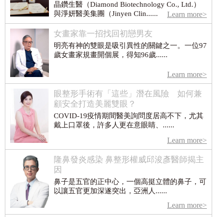
晶鑽生醫（Diamond Biotechnology Co., Ltd.）
與淨妍醫美集團（Jinyen Clin......
Learn more>
女畫家靠一招找回初戀男友
明亮有神的雙眼是吸引異性的關鍵之一。一位97
歲女畫家規畫開個展，得知96歲......
Learn more>
眼整形手術有「這些」潛在風險 如何兼
顧安全打造美麗雙眼？
COVID-19疫情期間醫美詢問度居高不下，尤其
戴上口罩後，許多人更在意眼睛、......
Learn more>
隆鼻發炎感染 鼻整形權威邱浚彥醫師揭主
因
鼻子是五官的正中心，一個高挺立體的鼻子，可
以讓五官更加深遂突出，亞洲人......
Learn more>