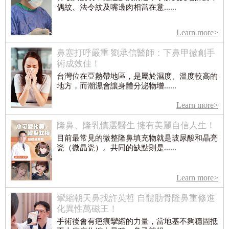
偶紋、法令紋及嘴邊肉相當在意......
Learn more>
鼻塞打呼嚴重 劉承信醫師：下鼻甲微創手
術成效佳！
台灣位在亞熱帶地區，是屬於濕度、溫度較高的
地方，而潮濕會讓身體分泌物增......
Learn more>
隆鼻、隆乳慎選醫生 擁有美麗自信人生！
目前最常見的微整隆鼻填充物就是玻尿酸和晶亮
瓷（微晶瓷）。共同的缺點則是......
Learn more>
攣縮朝天鼻找許英哲 自體肋骨隆鼻重修進
化異性萬磁王！
手術後會有疤痕攣縮的力量，當地基不夠穩固抵