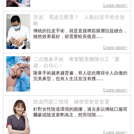
Learn more>
音波、電波怎麼選？ 人氣拉提手術全攻
略
傳統的拉皮手術，就是直接將筋膜層拉提縫合，
雖然效果最好，卻需要較長復原......
Learn more>
二次隆鼻手術 專業醫美團隊分工「重
建」自信心！
隆鼻手術越來越普遍，有人從此獲得令人自傲的
完美鼻型，也有人生活並沒有獲......
Learn more>
陰道問題三情境 維密雷射是首選
針對女性陰道環境的困擾，過去多以傳統口服荷
爾蒙或陰道塞劑為主，然而現階......
Learn more>