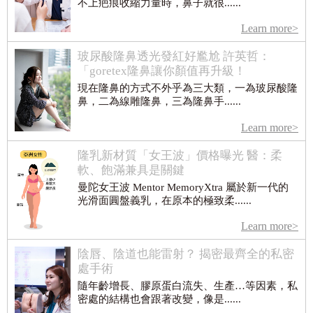
不上疤痕收縮力量時，鼻子就很......
Learn more>
玻尿酸隆鼻透光發紅好尷尬 許英哲：
「goretex隆鼻讓你顏值再升級！
現在隆鼻的方式不外乎為三大類，一為玻尿酸隆
鼻，二為線雕隆鼻，三為隆鼻手......
Learn more>
隆乳新材質「女王波」價格曝光 醫：柔
軟、飽滿兼具是關鍵
曼陀女王波 Mentor MemoryXtra 屬於新一代的
光滑面圓盤義乳，在原本的極致柔......
Learn more>
陰唇、陰道也能雷射？ 揭密最齊全的私密
處手術
隨年齡增長、膠原蛋白流失、生產…等因素，私
密處的結構也會跟著改變，像是......