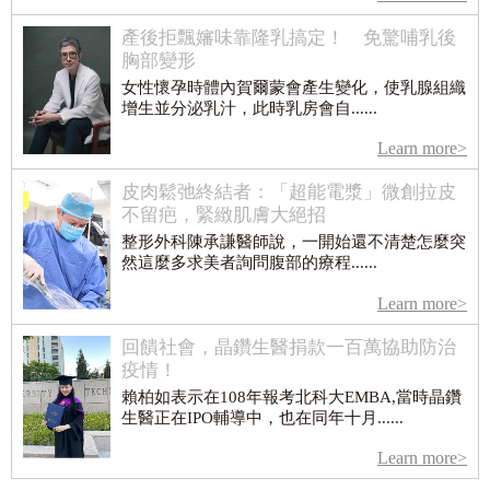
產後拒飄嬸味靠隆乳搞定！ 免驚哺乳後
胸部變形
女性懷孕時體內賀爾蒙會產生變化，使乳腺組織
增生並分泌乳汁，此時乳房會自......
Learn more>
皮肉鬆弛終結者：「超能電漿」微創拉皮
不留疤，緊緻肌膚大絕招
整形外科陳承謙醫師說，一開始還不清楚怎麼突
然這麼多求美者詢問腹部的療程......
Learn more>
回饋社會，晶鑽生醫捐款一百萬協助防治
疫情！
賴柏如表示在108年報考北科大EMBA,當時晶鑽
生醫正在IPO輔導中，也在同年十月......
Learn more>