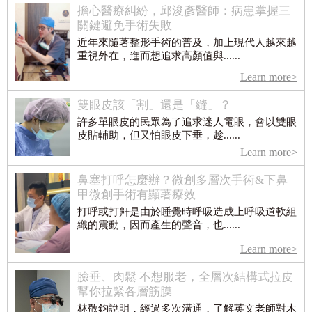
擔心醫療糾紛，邱浚彥醫師：病患掌握三
關鍵避免手術失敗
近年來隨著整形手術的普及，加上現代人越來越
重視外在，進而想追求高顏值與......
Learn more>
雙眼皮該「割」還是「縫」？
許多單眼皮的民眾為了追求迷人電眼，會以雙眼
皮貼輔助，但又怕眼皮下垂，趁......
Learn more>
鼻塞打呼怎麼辦？微創多層次手術&下鼻
甲微創手術有顯著療效
打呼或打鼾是由於睡覺時呼吸造成上呼吸道軟組
織的震動，因而產生的聲音，也......
Learn more>
臉垂、肉鬆 不想服老，全層次結構式拉皮
幫你拉緊各層筋膜
林敬鈞說明，經過多次溝通，了解英文老師對木